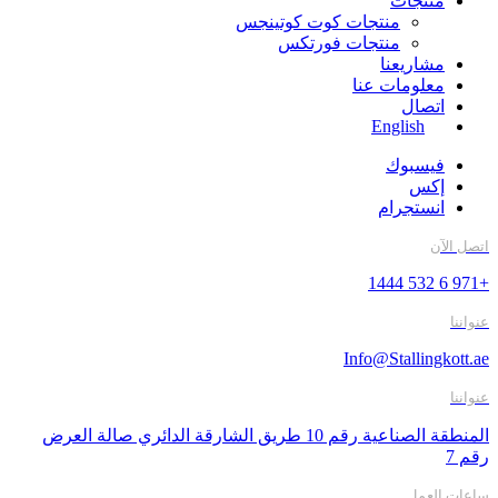
منتجات
منتجات كوت كوتينجس
منتجات فورتكس
مشاريعنا
معلومات عنا
اتصال
English
فيسبوك
إكس
انستجرام
اتصل الآن
+971 6 532 1444
عنواننا
Info@Stallingkott.ae
عنواننا
المنطقة الصناعية رقم 10 طريق الشارقة الدائري صالة العرض
رقم 7
ساعات العمل