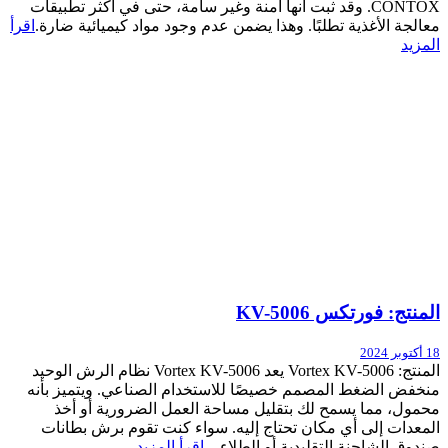
CONTOX. وقد ثبت أنها آمنة وغير سامة، حتى في أكثر تطبيقات
معالجة الأغذية تطلبًا. وهذا يضمن عدم وجود مواد كيميائية ضارة.
اقرأ
المزيد
المنتج: فورتكس KV-5006
18 أكتوبر 2024
المنتج: Vortex KV-5006 يعد Vortex KV-5006 نظام الرش الوحيد
منخفض الضغط المصمم خصيصًا للاستخدام الصناعي. ويتميز بأنه
محمول، مما يسمح لك بتقليل مساحة العمل الضرورية أو أخذ
المعدات إلى أي مكان تحتاج إليه. سواء كنت تقوم برش بطانات
صندوق الشاحنة التقليدية أو الطلاء ...
اقرأ المزيد